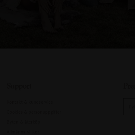
Support
Pre
Kontakt & kundservice
Fyl
Cookies & personuppgifter
Byten & återköp
Allmänna villkor