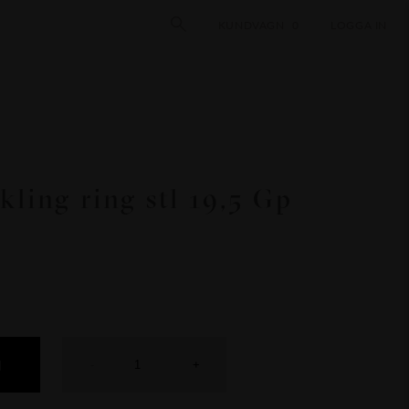
KUNDVAGN
0
LOGGA IN
kling ring stl 19,5 Gp
N
-
+