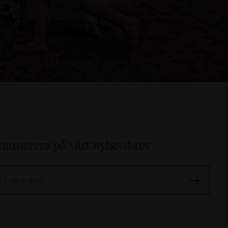
numerera på vårt nyhetsbrev
l i din e-post