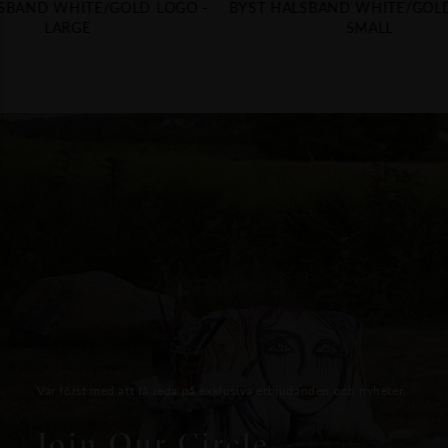
SBAND WHITE/GOLD LOGO -
BYST HALSBAND WHITE/GOLD
LARGE
SMALL
Var först med att få reda på exklusiva erbjudanden och nyheter.
Join Our Circle