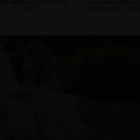
 SET WHITE W. GOLD LOGO 64
HALSBAND DISPLAY B
PCS (1 SET)
REKTANGULÄR - MED