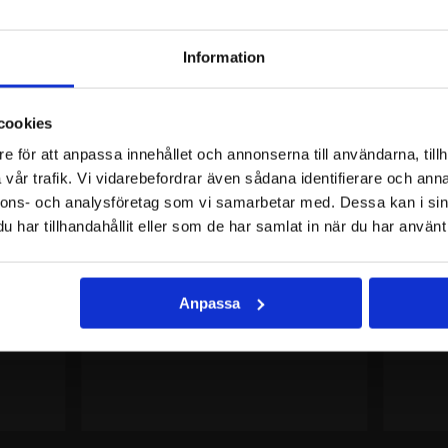
REKOMMENDERAT
Information
e
cookies
och exklusiva erbjudanden!
e för att anpassa innehållet och annonserna till användarna, tillh
vår trafik. Vi vidarebefordrar även sådana identifierare och anna
nnons- och analysföretag som vi samarbetar med. Dessa kan i sin
har tillhandahållit eller som de har samlat in när du har använt 
Anpassa