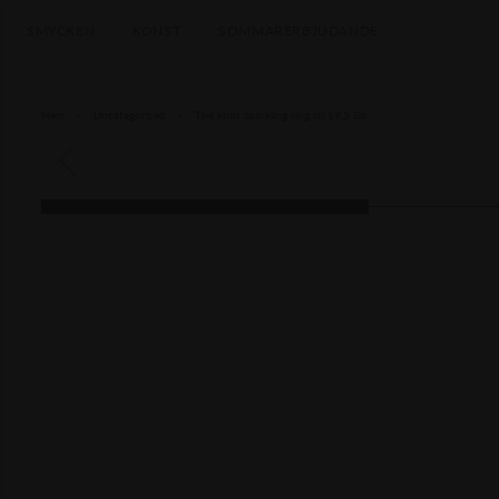
SMYCKEN
KONST
SOMMARERBJUDANDE
Hem
-
Uncategorized
-
The knot sparkling ring stl 19,5 Gp