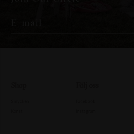
E-mail
Shop
Följ oss
Smycken
Facebook
Konst
Instagram