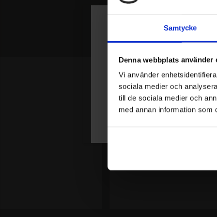
Samtycke
Join Our Circl
Denna webbplats använder 
Var först med att få reda på nyheter 
Vi använder enhetsidentifierar
Få 15% rabatt på din första order.
sociala medier och analysera 
till de sociala medier och a
med annan information som du 