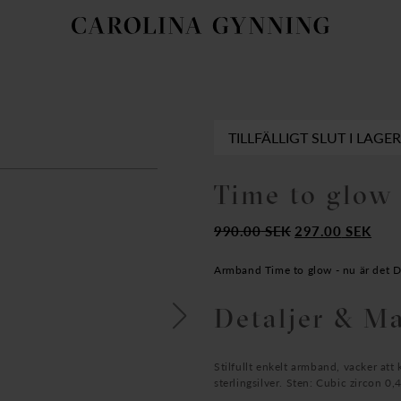
TILLFÄLLIGT SLUT I LAGER
Time to glow
Det
Det
990.00
SEK
297.00
SEK
ursprungliga
nuva
priset
prise
Armband Time to glow - nu är det DIN
var:
är:
Detaljer & Ma
990.00
297.
SEK.
SEK.
Stilfullt enkelt armband, vacker at
sterlingsilver. Sten: Cubic zircon 0