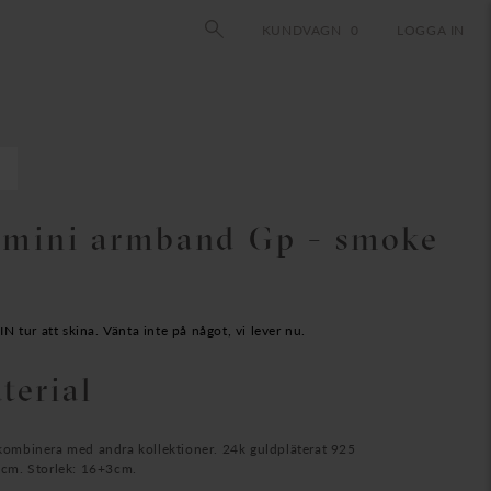
KUNDVAGN
0
LOGGA IN
 mini armband Gp - smoke
rande
t
 tur att skina. Vänta inte på något, vi lever nu.
terial
00
t kombinera med andra kollektioner. 24k guldpläterat 925
,4cm. Storlek: 16+3cm.