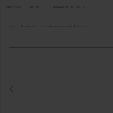
SMYCKEN
KONST
SOMMARERBJUDANDE
Hem
-
Uncategorized
-
Time to glow mini armband Gp – smoke