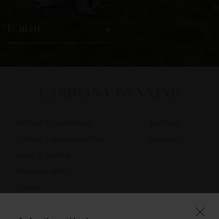
E-mail
Kontakt & kundservice
Facebook
Cookies & personuppgifter
Instagram
Byten & återköp
Allmänna villkor
Om oss