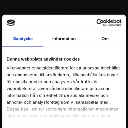
MISSA INTE
REKOMMENDERAT
Samtycke
Information
Om
Denna webbplats använder cookies
Vi använder enhetsidentifierare för att anpassa innehållet
och annonserna till användarna, tillhandahålla funktioner
för sociala medier och analysera vår trafik. Vi
vidarebefordrar även sådana identifierare och annan
information från din enhet till de sociala medier och
annons- och analysföretag som vi samarbetar med.
Dessa kan i sin tur kombinera informationen med annan
information som du har tillhandahållit eller som de har
EOL MEDIUM
ELEGANCE CREOL SMALL
ELEGANCE 
EN GP
ÖRHÄNGEN
ÖRHÄ
samlat in när du har använt deras tjänster.