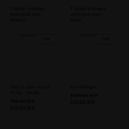
T-holder örhängen
T-holder örhängen
white/gold logo -
white/gold logo -
Medium
Small
TILLFÄLLIGT SLUT I LAGER
TILLFÄLLIGT SLUT I LAGER
- 70%
- 50%
Time to glow ring stl
Ace örhängen
19 Gp – smoke
1190.00
SEK
Det ursprungliga priset var: 1190.
Det nuvarande priset är: 595.00 SE
790.00
SEK
Det ursprungliga priset var: 790.00 SEK.
Det nuvarande priset är: 237.00 SEK.
595.00
SEK
237.00
SEK