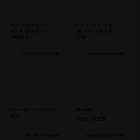
Halsband display
Halsband display
block rektangulär -
block rektangulär -
Medium
Small
TILLFÄLLIGT SLUT I LAGER
TILLFÄLLIGT SLUT I LAGER
Presentpåse red/gold
Produkt
logo
1090.00
SEK
TILLFÄLLIGT SLUT I LAGER
TILLFÄLLIGT SLUT I LAGER