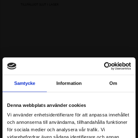
TILLFÄLLIGT SLUT I LAGER
Meadow sparkling
Meadow sparkling
örhänge creol
örhängen creol Gp
990.00
SEK
1390.00
SEK
Samtycke
Information
Om
FÅ ANTAL KVAR
Denna webbplats använder cookies
Vi använder enhetsidentifierare för att anpassa innehållet
och annonserna till användarna, tillhandahålla funktioner
för sociala medier och analysera vår trafik. Vi
vidarebefordrar även sådana identifierare och annan